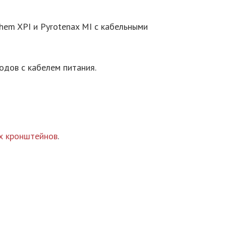
em XPI и Pyrotenax MI с кабельными
дов с кабелем питания.
х кронштейнов
.