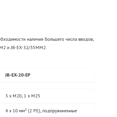
еобходимости наличия большего числа вводов,
MM2 и JB-EX-32/35MM2.
JB-EX-20-EP
3 x M20, 1 x M25
4 x 10 мм² (2 PE), подпружиненные