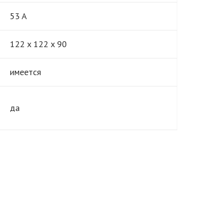
53 A
122 x 122 x 90
имеется
да