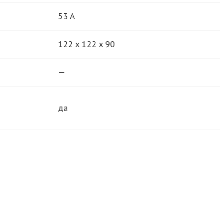
53 A
122 x 122 x 90
—
да