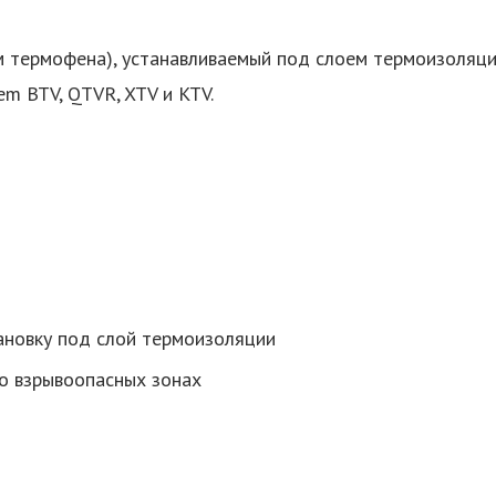
м термофена), устанавливаемый под слоем термоизоляц
m BTV, QTVR, XTV и KTV.
ановку под слой термоизоляции
о взрывоопасных зонах